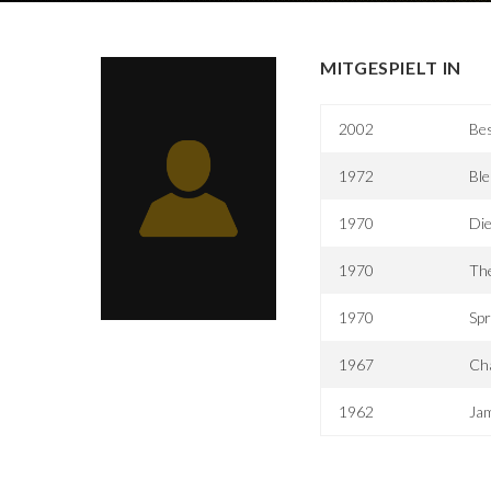
MITGESPIELT IN
2002
Be
1972
Ble
1970
Die
1970
The
1970
Spr
1967
Cha
1962
Jam