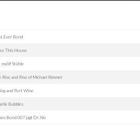
st Ever Bond
ss This House
 zwölf Stühle
 Rise and Rise of Michael Rimmer
ing and Port Wine
rlie Bubbles
es Bond 007 jagt Dr. No