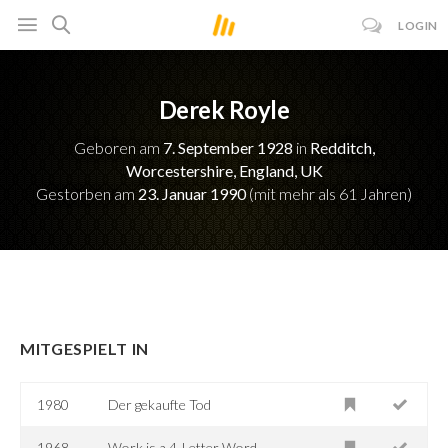
LOGIN
Derek Royle
Geboren am
7. September 1928
in
Redditch,
Worcestershire, England, UK
Gestorben am
23. Januar 1990
(mit mehr als 61 Jahren)
MITGESPIELT IN
1980
Der gekaufte Tod
1968
Work is a 4-Letter Word