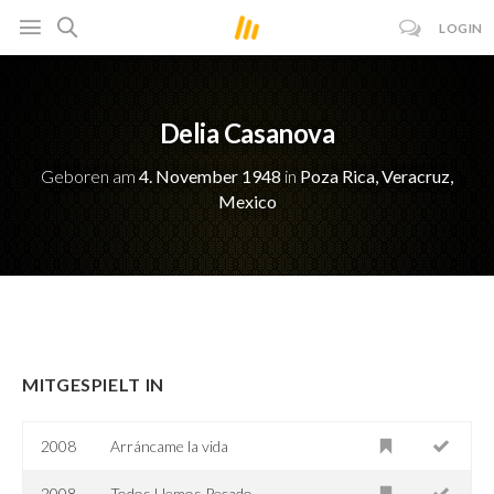
LOGIN
Delia Casanova
Geboren am
4. November 1948
in
Poza Rica, Veracruz,
Mexico
MITGESPIELT IN
2008
Arráncame la vida
2008
Todos Hemos Pecado