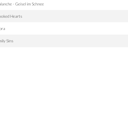
lanche - Geisel im Schnee
ooked Hearts
bra
ily Sins