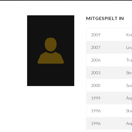
MITGESPIELT IN
2009
Kni
2007
Lo
2006
Tr
2003
Ste
2000
Sus
1999
Är
1996
Sta
1996
Ang