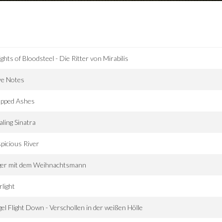
ghts of Bloodsteel - Die Ritter von Mirabilis
ve Notes
apped Ashes
aling Sinatra
picious River
ger mit dem Weihnachtsmann
rlight
el Flight Down - Verschollen in der weißen Hölle