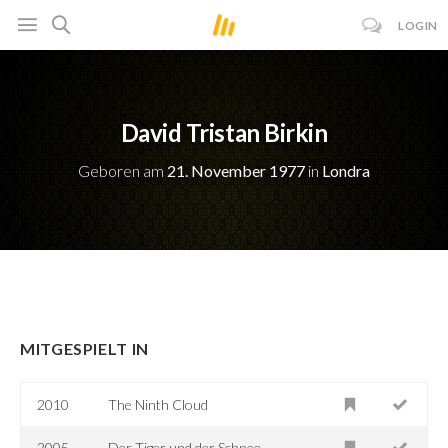
LOGIN
David Tristan Birkin
Geboren am
21. November 1977
in
Londra
MITGESPIELT IN
2010
The Ninth Cloud
2005
Der Tiger und der Schnee