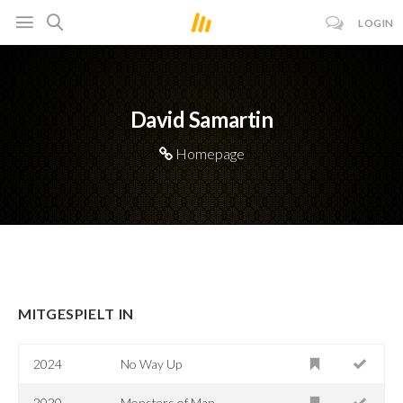
LOGIN
David Samartin
Homepage
MITGESPIELT IN
2024
No Way Up
2020
Monsters of Man