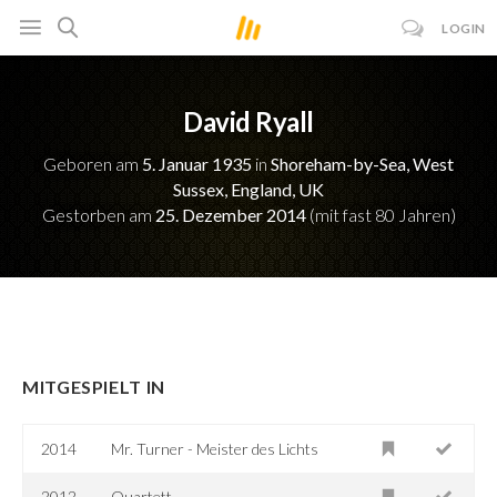
LOGIN
David Ryall
Geboren am
5. Januar 1935
in
Shoreham-by-Sea, West
Sussex, England, UK
Gestorben am
25. Dezember 2014
(mit fast 80 Jahren)
MITGESPIELT IN
2014
Mr. Turner - Meister des Lichts
2012
Quartett