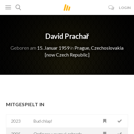
LOGIN
David Prachař
Geboren am
15. Januar 1959
in
Prague, Czechoslovakia
[now Czech Republic]
MITGESPIELT IN
2023
Bud chlap!
2005
Ordinace v ruzové zahrade