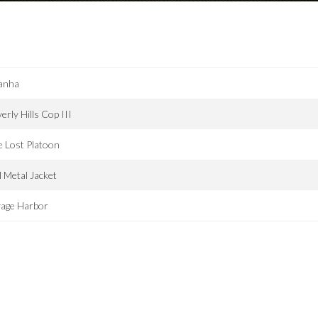
ranha
erly Hills Cop III
 Lost Platoon
l Metal Jacket
vage Harbor