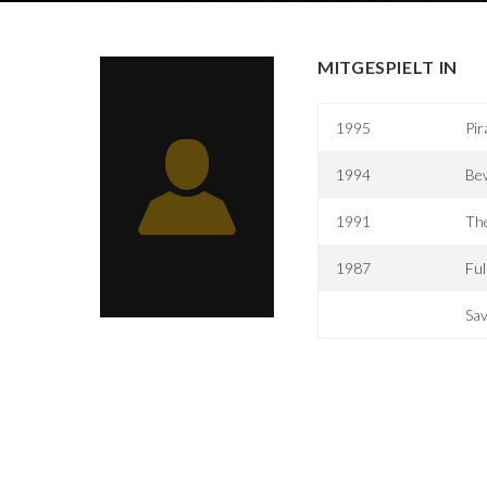
MITGESPIELT IN
1995
Pi
1994
Bev
1991
The
1987
Ful
Sa