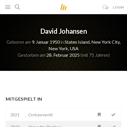
LOGIN
David Johansen
Geboren am
9. Januar 1950
in
Staten Island, New York City,
New York, USA
Gestorben am
28. Februar 2025
(mit 75 Jahren)
MITGESPIELT IN
2021
Centaurworld
2019
Above the Shadows