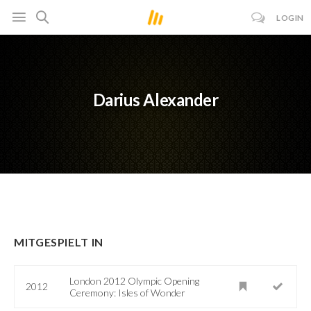
LOGIN
Darius Alexander
MITGESPIELT IN
London 2012 Olympic Opening
2012
Ceremony: Isles of Wonder