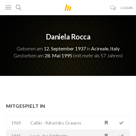
LOGIN
Daniela Rocca
Geboren am
12. September 1937
in
Acireale, Italy
Gestorben am
28. Mai 1995
(mit mehr als 57 Jahren)
MITGESPIELT IN
1969
Caltiki - Rätsel des Grauens
1965
Louis, das Schlitzohr