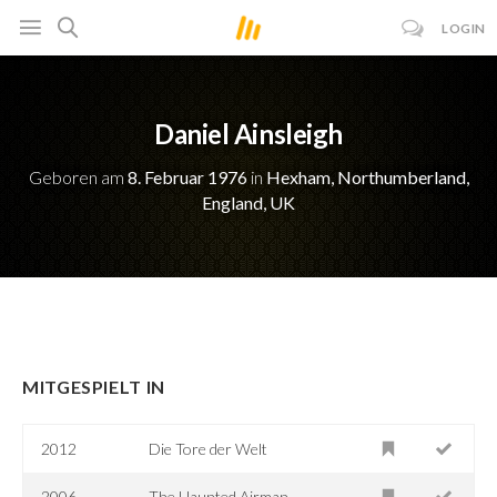
LOGIN
Daniel Ainsleigh
Geboren am
8. Februar 1976
in
Hexham, Northumberland,
England, UK
MITGESPIELT IN
2012
Die Tore der Welt
2006
The Haunted Airman