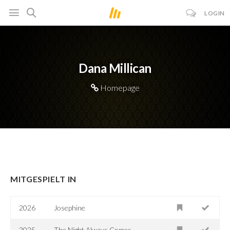
LOGIN
Dana Millican
Homepage
MITGESPIELT IN
2026
Josephine
2025
The Night Always Comes