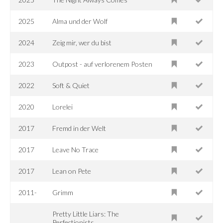
2025
Alma und der Wolf
2024
Zeig mir, wer du bist
2023
Outpost - auf verlorenem Posten
2022
Soft & Quiet
2020
Lorelei
2017
Fremd in der Welt
2017
Leave No Trace
2017
Lean on Pete
2011-
Grimm
Pretty Little Liars: The
Perfectionists