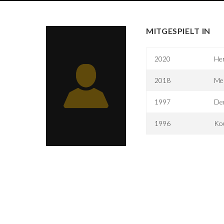
MITGESPIELT IN
2020
He
2018
Me
1997
De
1996
Ko