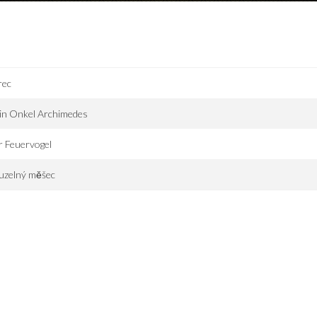
rec
in Onkel Archimedes
r Feuervogel
uzelný měšec