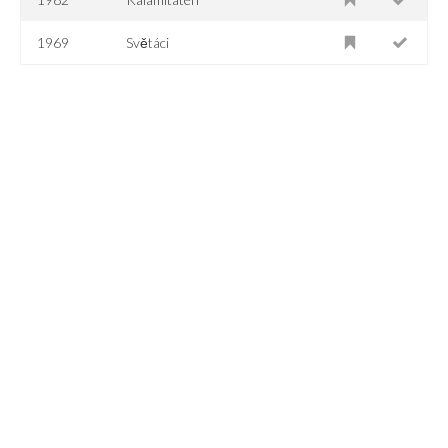
1969
Světáci