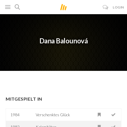
LOGIN
Dana Balounová
MITGESPIELT IN
1984
Verschenktes Glück
1982
Kalamitäten