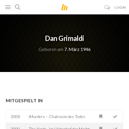
LOGIN
Dan Grimaldi
Geboren am
7. März 1946
MITGESPIELT IN
2008
iMurders – Chatroom des Todes
2000
The Yards -Im Hinterhof der Macht