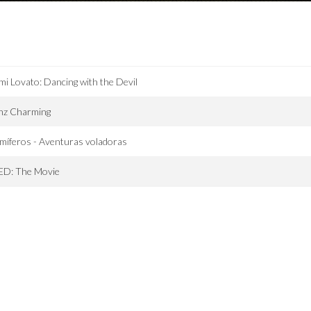
i Lovato: Dancing with the Devil
inz Charming
míferos - Aventuras voladoras
ED: The Movie