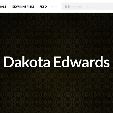
. . .
IALS
GEWINNSPIELE
FEED
Dakota Edwards