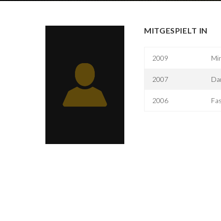
MITGESPIELT IN
2009
Min
2007
Da
2006
Fas