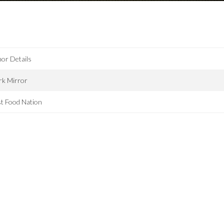
or Details
rk Mirror
t Food Nation