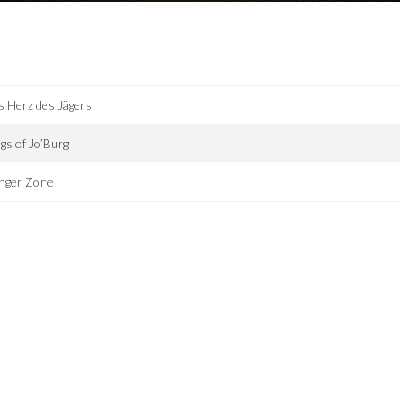
 Herz des Jägers
gs of Jo’Burg
nger Zone