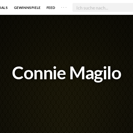
. . .
IALS
GEWINNSPIELE
FEED
Connie Magilo