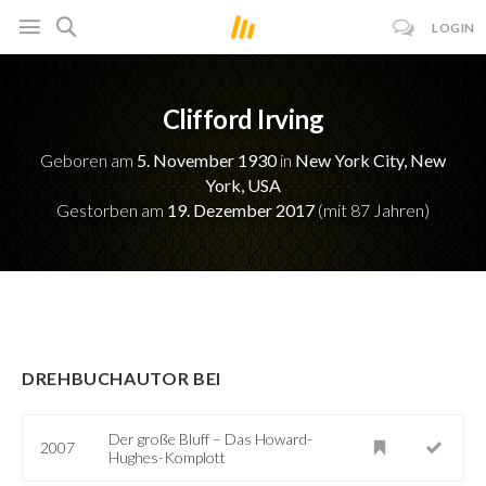
LOGIN
Clifford Irving
Geboren am
5. November 1930
in
New York City, New
York, USA
Gestorben am
19. Dezember 2017
(mit 87 Jahren)
DREHBUCHAUTOR BEI
Der große Bluff – Das Howard-
2007
Hughes-Komplott