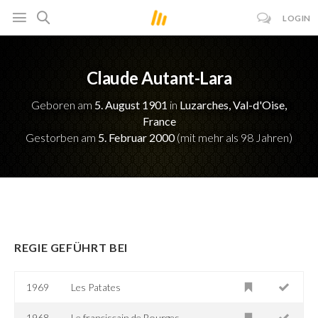
LOGIN
Claude Autant-Lara
Geboren am
5. August 1901
in
Luzarches, Val-d'Oise,
France
Gestorben am
5. Februar 2000
(mit mehr als 98 Jahren)
REGIE GEFÜHRT BEI
1969
Les Patates
1968
Le franciscain de Bourges