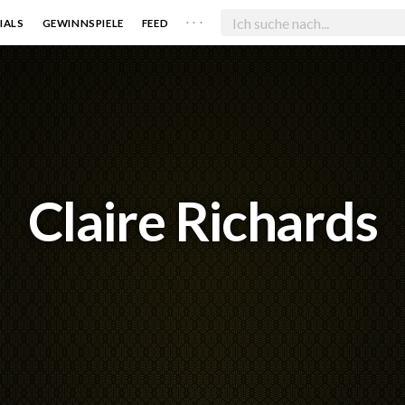
. . .
IALS
GEWINNSPIELE
FEED
Claire Richards