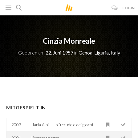
LOGIN
Cinzia Monreale
Geboren am
22. Juni 1957
in
Genoa, Liguria, Italy
MITGESPIELT IN
2003
Ilaria Alpi - Il più crudele dei giorni
2001
L'accertamento