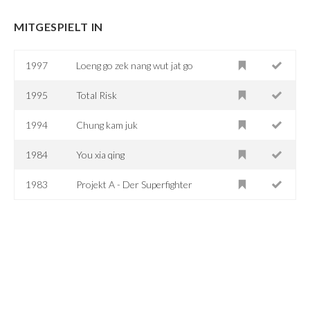
MITGESPIELT IN
1997
Loeng go zek nang wut jat go
1995
Total Risk
1994
Chung kam juk
1984
You xia qing
1983
Projekt A - Der Superfighter