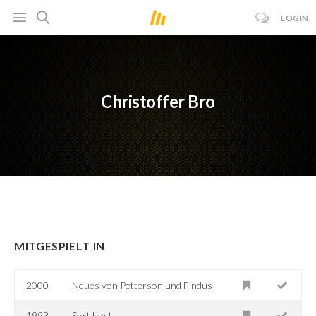
LOGIN
Christoffer Bro
MITGESPIELT IN
2000
Neues von Petterson und Findus
1993
Sort høst