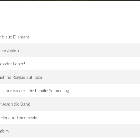
r blaue Diamant
rke Zeiten
d oder Leber!
shine Reggae auf Ibiza
e Jahre wieder: Die Familie Semmeling
r gegen die Bank
 Herz und eine Seele
imbim