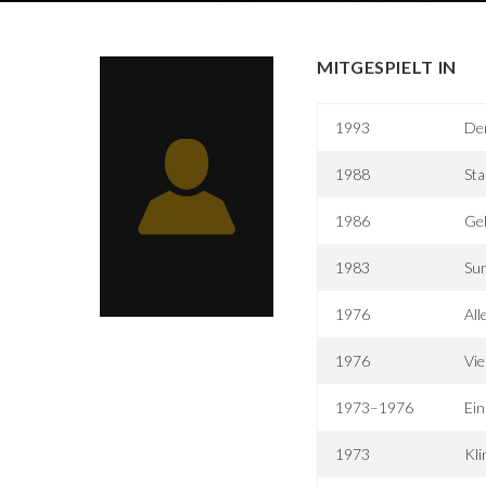
MITGESPIELT IN
1993
De
1988
Sta
1986
Gel
1983
Sun
1976
All
1976
Vie
1973–1976
Ein
1973
Kl