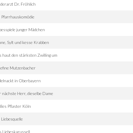
derarzt Dr. Fröhlich
e Pfarrhauskomödie
besspiele junger Mädchen
ne, Sylt und kesse Krabben
 haut den stärksten Zwilling um
sefine Mutzenbacher
elnackt in Oberbayern
 nächste Herr, dieselbe Dame
ßes Pflaster Köln
 Liebesquelle
 Liebeskarussell