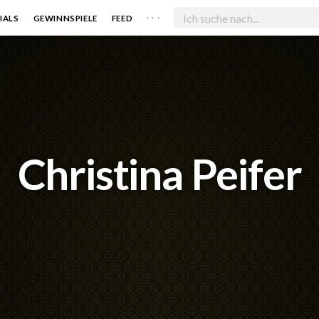
. . .
IALS
GEWINNSPIELE
FEED
Christina Peifer