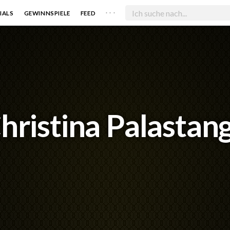
. . .
IALS
GEWINNSPIELE
FEED
hristina Palastan