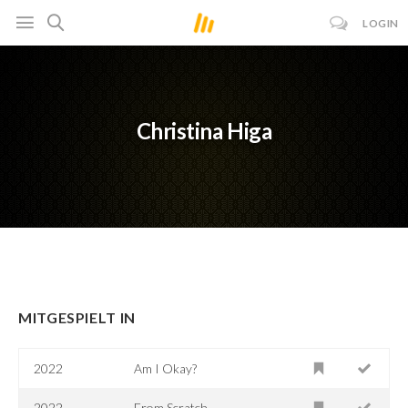
LOGIN
Christina Higa
MITGESPIELT IN
2022
Am I Okay?
2022
From Scratch