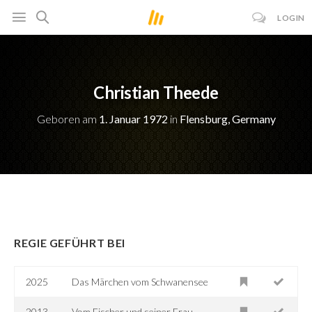
LOGIN
Christian Theede
Geboren am
1. Januar 1972
in
Flensburg, Germany
REGIE GEFÜHRT BEI
2025
Das Märchen vom Schwanensee
2013
Vom Fischer und seiner Frau