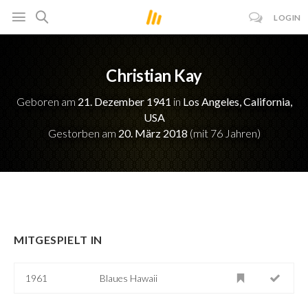
LOGIN
Christian Kay
Geboren am
21. Dezember 1941
in
Los Angeles, California,
USA
Gestorben am
20. März 2018
(mit 76 Jahren)
MITGESPIELT IN
1961
Blaues Hawaii