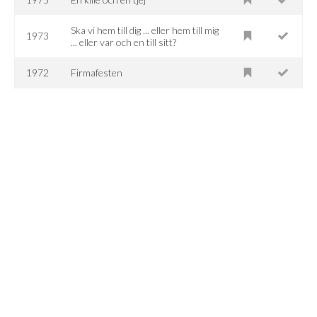
Ska vi hem till dig ... eller hem till mig
1973
... eller var och en till sitt?
1972
Firmafesten