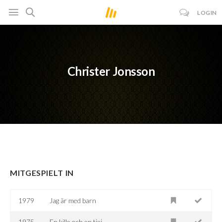
LOGIN
Christer Jonsson
MITGESPIELT IN
1979
Jag är med barn
1975
En kille och en tjej