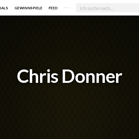
. . .
IALS
GEWINNSPIELE
FEED
Chris Donner