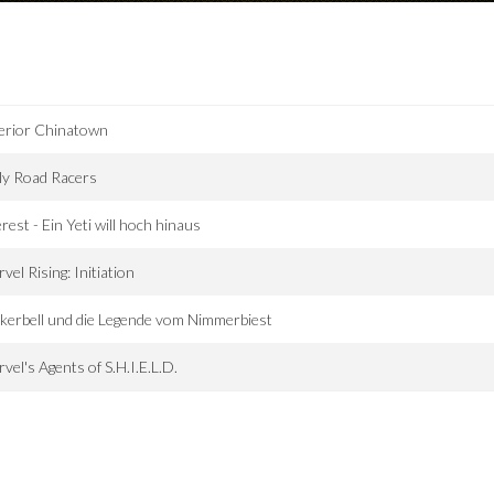
erior Chinatown
ly Road Racers
rest - Ein Yeti will hoch hinaus
vel Rising: Initiation
kerbell und die Legende vom Nimmerbiest
vel's Agents of S.H.I.E.L.D.