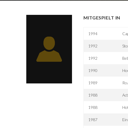
MITGESPIELT IN
1994
Cag
1992
Sto
1992
Beb
1990
Ho
1989
Ro
1988
Act
1988
Hot
1987
Ein