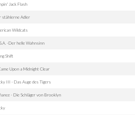
pin' Jack Flash
 stählerne Adler
rican Wildcats
.S.A. -Der helle Wahnsinn
ng Shift
Came Upon a Midnight Clear
ky III - Das Auge des Tigers
iance - Die Schläger von Brooklyn
cky