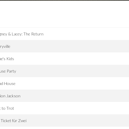
ney & Lacey: The Return
ryville
e's Kids
use Party
ad House
ion Jackson
 to Trot
 Ticket für Zwei