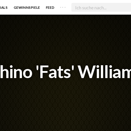
. . .
IALS
GEWINNSPIELE
FEED
hino 'Fats' Willia