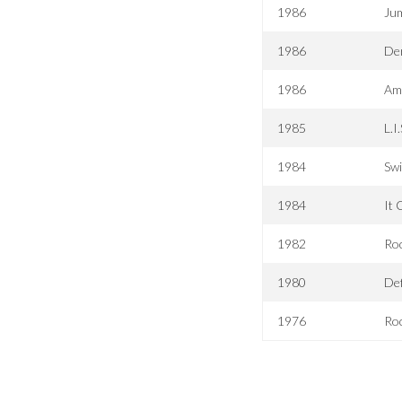
1986
Jum
1986
Der
1986
Ame
1985
L.I
1984
Swi
1984
It 
1982
Roc
1980
Def
1976
Ro