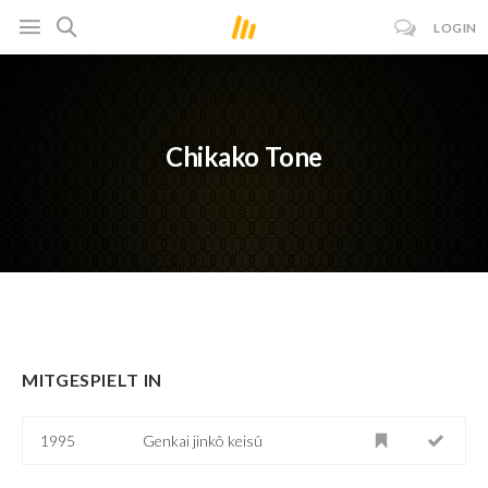
LOGIN
Chikako Tone
MITGESPIELT IN
1995
Genkai jinkô keisû