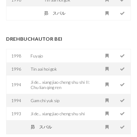
昴 スバル
DREHBUCHAUTOR BEI
1998
Fuyajo
1996
Tin aai hoi gok
Ji de... xiang jiao cheng shu shi II:
1994
Chu lian qing ren
1994
Gam chi yuk sip
1993
Ji de... xiang jiao cheng shu shi
昴 スバル