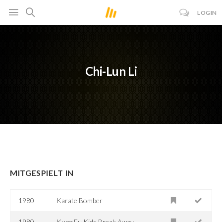
LOGIN
Chi-Lun Li
MITGESPIELT IN
1980
Karate Bomber
1980
Kung Fu Kids Break Away