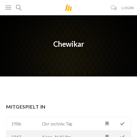
LOGIN
Chewikar
MITGESPIELT IN
1986
Der sechste Tag
1963
Kairo -Null Uhr