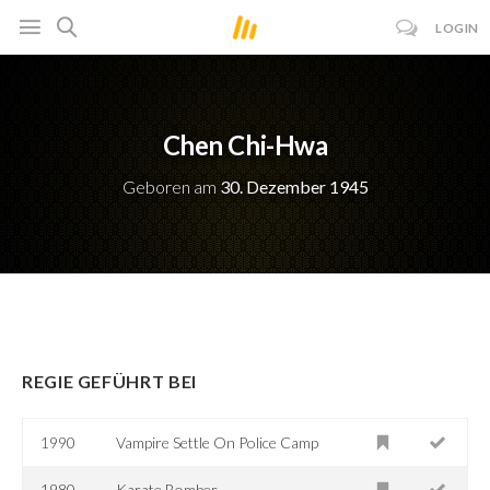
LOGIN
Chen Chi-Hwa
Geboren am
30. Dezember 1945
REGIE GEFÜHRT BEI
1990
Vampire Settle On Police Camp
1980
Karate Bomber