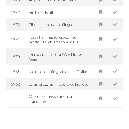
1972
Ein toller Bluff
1972
Elle cause plus, elle flingue !
Testa t'ammazzo, croce... sei
1971
morto... Mi chiamano Alleluja
Django und Sabata -Wie blutige
1970
Geier
1968
Mein Leben hängt an einem Dollar
1968
Straniero... fatti il segno della croce!
Quelques messieurs trop
tranquilles