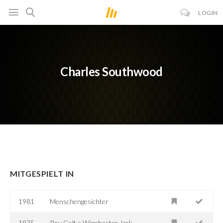
LOGIN
Charles Southwood
MITGESPIELT IN
1981
Menschengesichter
1975
Roy Colt e Winchester Jack