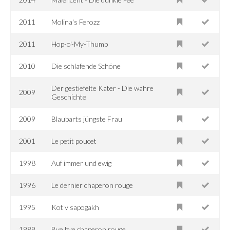
2011
Molina's Ferozz
2011
Hop-o'-My-Thumb
2010
Die schlafende Schöne
Der gestiefelte Kater - Die wahre
2009
Geschichte
2009
Blaubarts jüngste Frau
2001
Le petit poucet
1998
Auf immer und ewig
1996
Le dernier chaperon rouge
1995
Kot v sapogakh
1989
Bye bye chaperon rouge