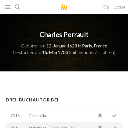
LOGIN
Charles Perrault
Geboren am
12. Januar 1628
in
Paris, France
Gestorben am
16. Mai 1703
(mit mehr als 75 Jahren)
DREHBUCHAUTOR BEI
2015
Cinderella
2014
Maleficent - Die dunkle Fee