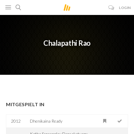
LOGIN
Chalapathi Rao
MITGESPIELT IN
2012
Dhenikaina Ready
Katha Screenplay Darsakatvam: