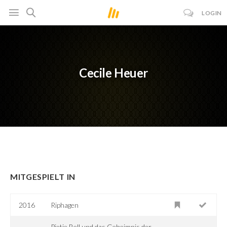
LOGIN
Cecile Heuer
MITGESPIELT IN
2016
Riphagen
Pietje Bell und das Geheimnis der