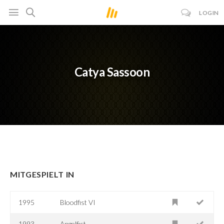
LOGIN
Catya Sassoon
MITGESPIELT IN
1995
Bloodfist VI
1993
Angelfist