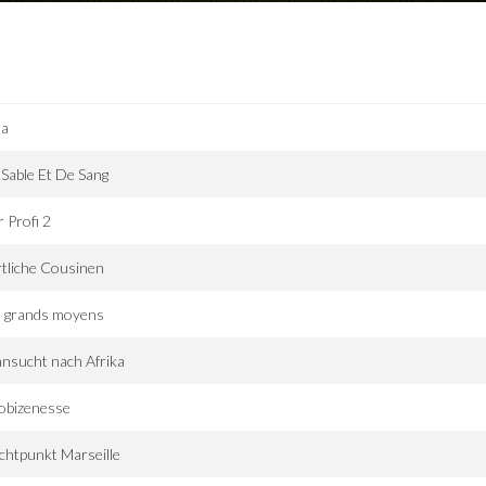
sa
Sable Et De Sang
 Profi 2
tliche Cousinen
s grands moyens
nsucht nach Afrika
obizenesse
chtpunkt Marseille