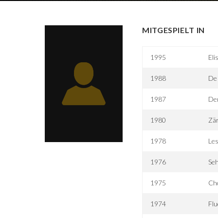
MITGESPIELT IN
1995
Eli
1988
De 
1987
Der
1980
Zär
1978
Le
1976
Seh
1975
Ch
1974
Flu