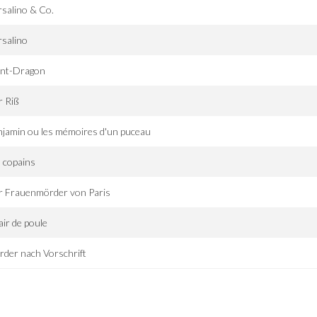
salino & Co.
salino
nt-Dragon
r Riß
jamin ou les mémoires d'un puceau
 copains
r Frauenmörder von Paris
ir de poule
der nach Vorschrift