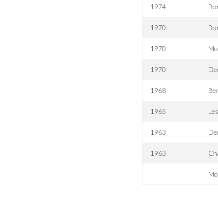
1974
Bor
1970
Bor
1970
Mo
1970
De
1968
Ben
1965
Les
1963
De
1963
Cha
Mör