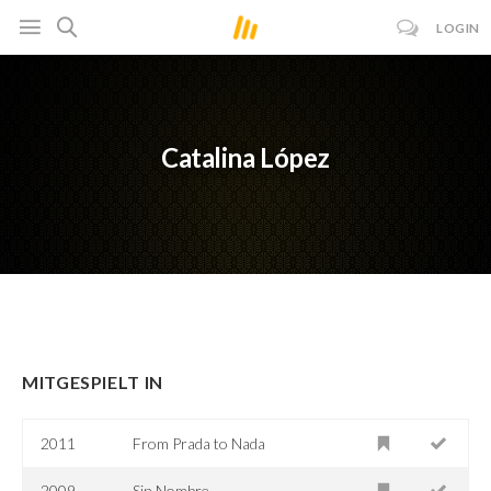
LOGIN
Catalina López
MITGESPIELT IN
2011
From Prada to Nada
2009
Sin Nombre