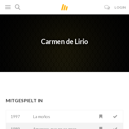
LOGIN
Carmen de Lirio
MITGESPIELT IN
1997
La moños
1989
Amanece, que no es poco