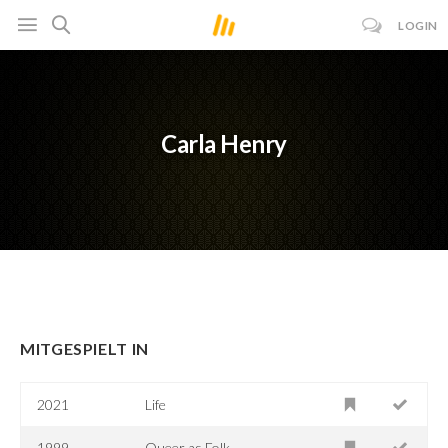
LOGIN
Carla Henry
MITGESPIELT IN
2021
Life
1999
Queer as Folk